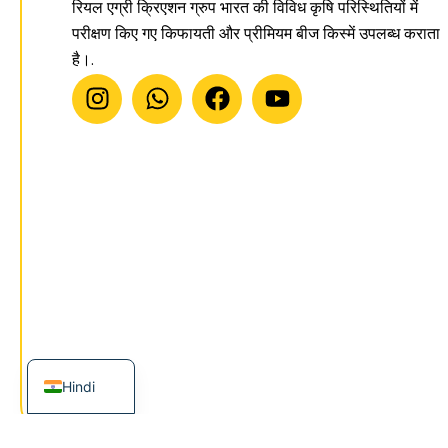
रियल एग्री क्रिएशन ग्रुप भारत की विविध कृषि परिस्थितियों में
परीक्षण किए गए किफायती और प्रीमियम बीज किस्में उपलब्ध कराता
है।.
I
W
फे
यू
n
h
स
ट्यू
s
a
बु
ब
t
t
क
a
s
g
a
r
p
a
p
m
English
Hindi