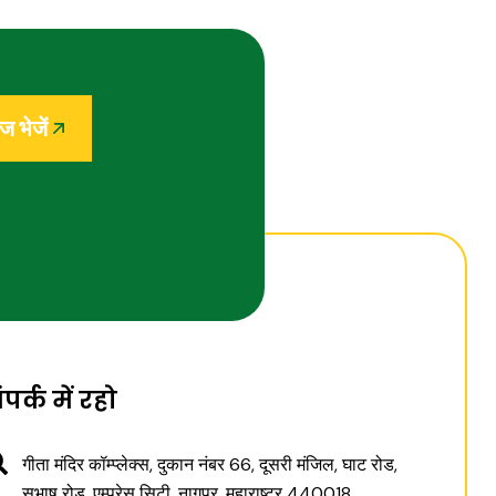
ज भेजें
ंपर्क में रहो
गीता मंदिर कॉम्प्लेक्स, दुकान नंबर 66, दूसरी मंजिल, घाट रोड,
सुभाष रोड, एम्प्रेस सिटी, नागपुर, महाराष्ट्र 440018