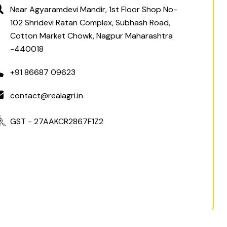
Near Agyaramdevi Mandir, 1st Floor Shop No-
102 Shridevi Ratan Complex, Subhash Road,
Cotton Market Chowk, Nagpur Maharashtra
-440018
+91 86687 09623
contact@realagri.in
GST - 27AAKCR2867F1Z2