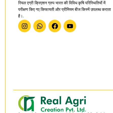
रियल एग्री क्रिएशन ग्रुप भारत की विविध कृषि परिस्थितियों में
परीक्षण किए गए किफायती और प्रीमियम बीज किस्में उपलब्ध कराता
है।.
I
W
फे
यू
n
h
स
ट्यू
s
a
बु
ब
t
t
क
a
s
g
a
r
p
a
p
m