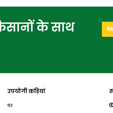
िसानों के साथ
मेसे
उपयोगी कड़ियां
स
घर